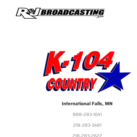
International Falls, MN
888-283-1041
218-283-3481
218-283-2622